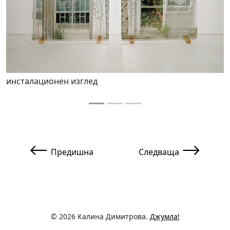
инсталационен изглед
Предишна статия: Фантоми II
Следваща статия: Раз
⟵
⟶
Предишна
Следваща
© 2026 Калина Димитрова.
Джумла!