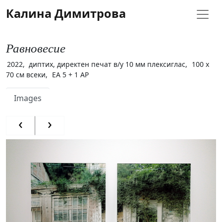
Калина Димитрова
Равновесие
2022
диптих, директен печат в/у 10 мм плексиглас
100 х
70 см всеки
ЕА 5 + 1 АР
Images
‹
›
Previous
Next